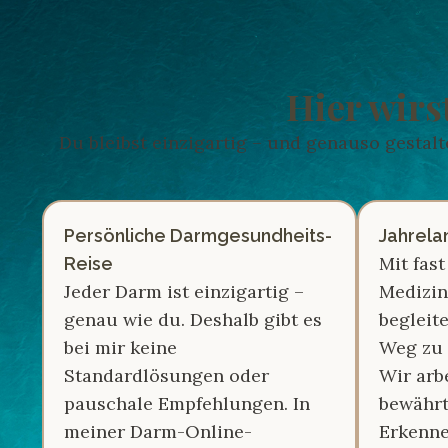
Hier wirs
Du bleibst einzigartig – und genauso gestal
Persönliche Darmgesundheits-
Jahrela
Mit fas
Reise
Jeder Darm ist einzigartig –
Medizin
genau wie du. Deshalb gibt es
begleit
bei mir keine
Weg zu 
Standardlösungen oder
Wir arb
pauschale Empfehlungen. In
bewährt
meiner Darm-Online-
Erkenne