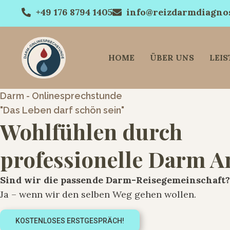
+49 176 8794 1405
info@reizdarmdiagnos
HOME
ÜBER UNS
LEI
Darm - Onlinesprechstunde
"Das Leben darf schön sein"
Wohlfühlen durch
professionelle Darm A
Sind wir die passende Darm-Reisegemeinschaft?
Ja – wenn wir den selben Weg gehen wollen.
KOSTENLOSES ERSTGESPRÄCH!