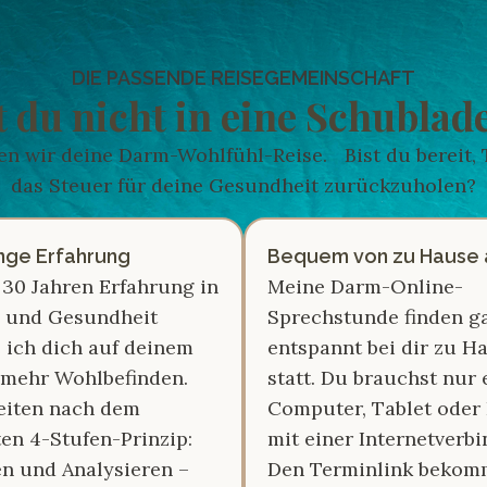
DIE PASSENDE REISEGEMEINSCHAFT
t du nicht in eine Schublade
ten wir deine Darm-Wohlfühl-Reise. Bist du bereit,
das Steuer für deine Gesundheit zurückzuholen?
nge Erfahrung
Bequem von zu Hause 
t 30 Jahren Erfahrung in
Meine Darm-Online-
 und Gesundheit
Sprechstunde finden g
e ich dich auf deinem
entspannt bei dir zu H
mehr Wohlbefinden.
statt. Du brauchst nur 
eiten nach dem
Computer, Tablet oder
en 4-Stufen-Prinzip:
mit einer Internetver
n und Analysieren –
Den Terminlink bekom