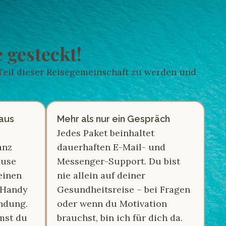
 gesteckt!
 Teil dieser Reisegemeinschaft zu werden und
aus
Mehr als nur ein Gespräch
Jedes Paket beinhaltet
anz
dauerhaften E-Mail- und
ause
Messenger-Support. Du bist
einen
nie allein auf deiner
 Handy
Gesundheitsreise – bei Fragen
bindung.
oder wenn du Motivation
mst du
brauchst, bin ich für dich da.