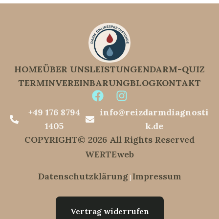
HOME
ÜBER UNS
LEISTUNGEN
DARM-QUIZ
TERMINVEREINBARUNG
BLOG
KONTAKT
+49 176 8794
info@reizdarmdiagnosti
1405
k.de
COPYRIGHT© 2026 All Rights Reserved
WERTEweb
Datenschutzklärung
Impressum
|
Vertrag widerrufen