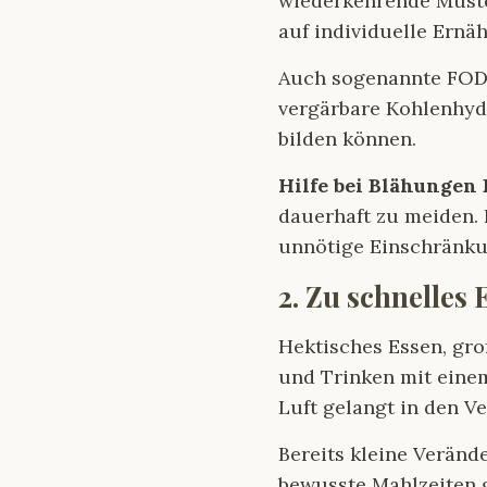
wiederkehrende Muste
auf individuelle Ern
Auch sogenannte FODM
vergärbare Kohlenhydr
bilden können.
Hilfe bei Blähungen 
dauerhaft zu meiden. 
unnötige Einschränku
2. Zu schnelles
Hektisches Essen, gr
und Trinken mit eine
Luft gelangt in den 
Bereits kleine Verän
bewusste Mahlzeiten 