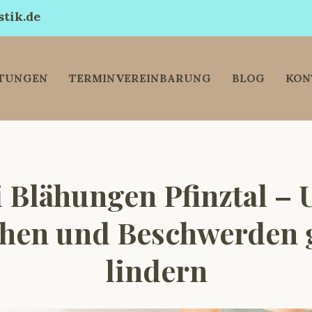
tik.de
STUNGEN
TERMINVEREINBARUNG
BLOG
KON
i Blähungen Pfinztal –
ehen und Beschwerden g
lindern