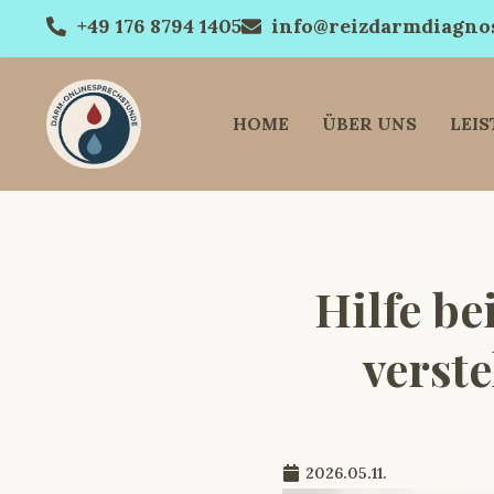
+49 176 8794 1405
info@reizdarmdiagnos
HOME
ÜBER UNS
LEI
Hilfe be
verst
2026.05.11.