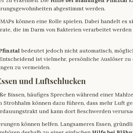
r zu erkennen. Die
Hilfe bei Blähungen Pfinztal
ka
ährungsgewohnheiten abgestimmt werden.
APs können eine Rolle spielen. Dabei handelt es 
ate, die im Darm von Bakterien verarbeitet werden
Pfinztal
bedeutet jedoch nicht automatisch, möglich
Entscheidend ist vielmehr, persönliche Auslöser z
ngen zu vermeiden.
 Essen und Luftschlucken
oße Bissen, häufiges Sprechen während einer Mahl
m Strohhalm können dazu führen, dass mehr Luft ge
Verdauungstrakt und kann dort Beschwerden verursa
derungen können helfen. Langsameres Essen, gründl
gehören deshalb zu einer einfachen
Hilfe bei Bläh