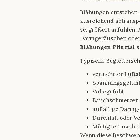
Blähungen entstehen,
ausreichend abtranspo
vergrößert anfühlen.
Darmgeräuschen oder 
Blähungen Pfinztal
s
Typische Begleitersc
vermehrter Luft
Spannungsgefühl
Völlegefühl
Bauchschmerzen
auffällige Darmg
Durchfall oder V
Müdigkeit nach 
Wenn diese Beschwerd