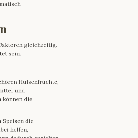
ematisch
en
Faktoren gleichzeitig.
et sein.
ehören Hülsenfrüchte,
mittel und
n können die
n Speisen die
ei helfen,