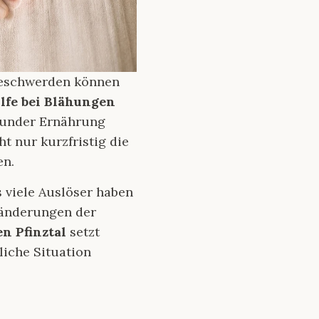
beschwerden können
lfe bei Blähungen
esunder Ernährung
t nur kurzfristig die
en.
 viele Auslöser haben
ränderungen der
en Pfinztal
setzt
liche Situation