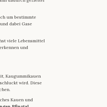
nn dadurch gezielter
sich um bestimmte
 und dabei Gase
st viele Lebensmittel
u erkennen und
zeit, Kaugummikauen
schluckt wird. Diese
chen.
iches Kauen und
ungen Pfinztal
.